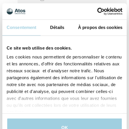
Consentement
Détails
À propos des cookies
Ce site web utilise des cookies.
Les cookies nous permettent de personnaliser le contenu
et les annonces, d'offrir des fonctionnalités relatives aux
réseaux sociaux et d'analyser notre trafic. Nous
partageons également des informations sur l'utilisation de
notre site avec nos partenaires de médias sociaux, de
J’accepte qu’Atos Medical traite mes données
publicité et d'analyse, qui peuvent combiner celles-ci
personnelles dans le but de recevoir du
avec d'autres informations que vous leur avez fournies
contenu marketing, des offres, invitations aux
ou qu'ils ont collectées lors de votre utilisation de leurs
évènements ainsi que des informations sur les
produits et services offerts par Atos Medical.
services.
Pour en savoir plus, lisez notre politique de
confidentialité.​
OK
Envoyer