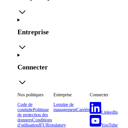
Entreprise
Connecter
Nos politiques
Entreprise
Connecter
Code de
Lequipe de
conduite
Politique
management
Carrière
LinkedIn
de protection des
donnees
Conditions
YouTube
d’utilisation
IFU
Regulatory