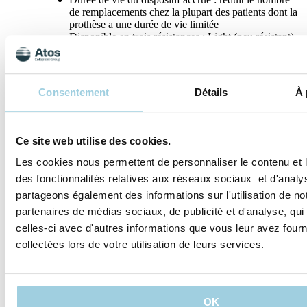
de remplacements chez la plupart des patients dont la
prothèse a une durée de vie limitée
Disponible en trois résistances : Light (peu résistant),
Strong (résistant) et XtraStrong (très résistant)
Spécifications
Consentement
Détails
À 
Partager
Save to my content
Ce site web utilise des cookies.
Les cookies nous permettent de personnaliser le contenu et l
des fonctionnalités relatives aux réseaux sociaux et d'analys
partageons également des informations sur l'utilisation de no
partenaires de médias sociaux, de publicité et d'analyse, qu
celles-ci avec d'autres informations que vous leur avez fourni
collectées lors de votre utilisation de leurs services.
OK