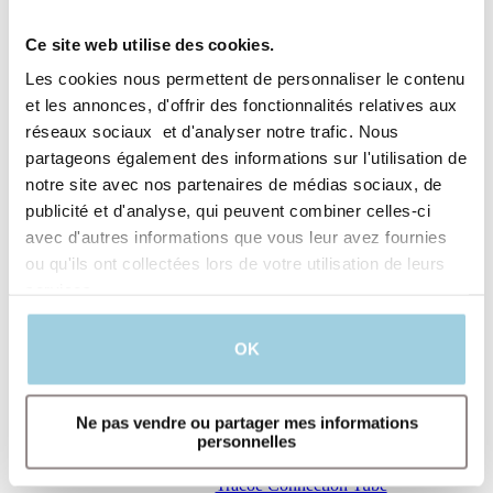
Provox TubeHolder
Provox TwistLock
Ce site web utilise des cookies.
Provox Vega Patient
Provox Vega Plug
Les cookies nous permettent de personnaliser le contenu
Provox Vega Puncture Set
et les annonces, d'offrir des fonctionnalités relatives aux
Provox Vega Puncture Set Illustrations
Provox Vega w Insertion system
réseaux sociaux et d'analyser notre trafic. Nous
Clinician_multilingual A
partageons également des informations sur l'utilisation de
Provox Vega w Insertion system
notre site avec nos partenaires de médias sociaux, de
Clinician_multilingual B
Provox Vega XtraSeal Insertion
publicité et d'analyse, qui peuvent combiner celles-ci
system Clinician_multilingual A
avec d'autres informations que vous leur avez fournies
Provox Vega XtraSeal w Insertion
ou qu'ils ont collectées lors de votre utilisation de leurs
system Clinician_multilingual B
Provox XtraFlange
services.
Provox XtraHME
Quick Guide IFU LPK
Removal Aid
OK
TheraBite ActiveBand
TheraBite Region 1
TheraBite ROM scale
Ne pas vendre ou partager mes informations
TrachPhone
personnelles
Tracoe Compress 907-B two-ply
Tracoe Compress 910-A
Tracoe Connection Tube