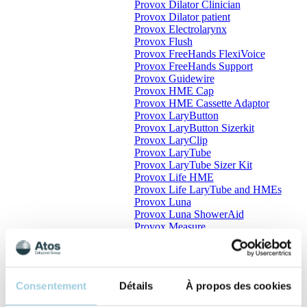
Provox Dilator Clinician
Provox Dilator patient
Provox Electrolarynx
Provox Flush
Provox FreeHands FlexiVoice
Provox FreeHands Support
Provox Guidewire
Provox HME Cap
Provox HME Cassette Adaptor
Provox LaryButton
Provox LaryButton Sizerkit
Provox LaryClip
Provox LaryTube
Provox LaryTube Sizer Kit
Provox Life HME
Provox Life LaryTube and HMEs
Provox Luna
Provox Luna ShowerAid
Provox Measure
Provox Micron HME
Provox NiD
Provox Plug
Provox ShowerAid
Consentement
Détails
À propos des cookies
Provox Silicone Glue
Provox SkinBarrier